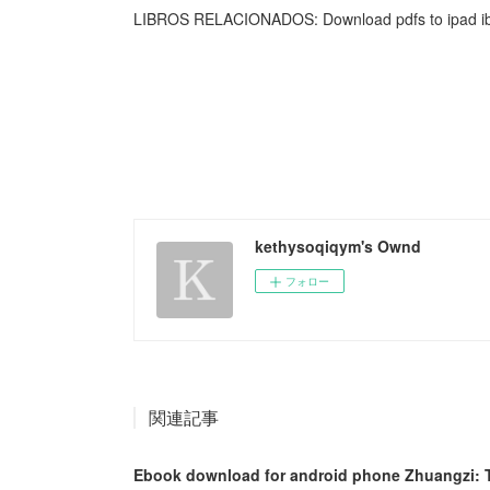
LIBROS RELACIONADOS: Download pdfs to ipad ibo
kethysoqiqym's Ownd
フォロー
関連記事
Ebook download for android phone Zhuangzi: T