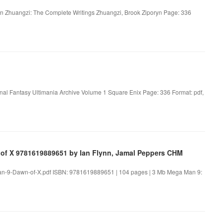
yn Zhuangzi: The Complete Writings Zhuangzi, Brook Ziporyn Page: 336
inal Fantasy Ultimania Archive Volume 1 Square Enix Page: 336 Format: pdf,
 of X 9781619889651 by Ian Flynn, Jamal Peppers CHM
an-9-Dawn-of-X.pdf ISBN: 9781619889651 | 104 pages | 3 Mb Mega Man 9: