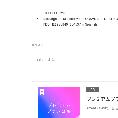
2021.03.24 23:46
Descarga gratuita bookworm COSAS DEL DESTINO 
PDB FB2 9788494864537 in Spanish
0
コメント
PR
プレミアムプ
Ameba Ownd