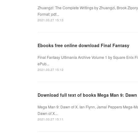
Zhuangzi: The Complete Writings by Zhuangzi, Brook Zipor
Format: pdf...
2021.03.27 15:13
Ebooks free online download Final Fantasy
Final Fantasy Ultimania Archive Volume 1 by Square Enix F
ePub...
2021.03.27 15:12
Download full text of books Mega Man 9: Dawn
Mega Man 9: Dawn of X. Ian Flynn, Jamal Peppers Mega-M
Dawn of X...
2021.03.27 15:11